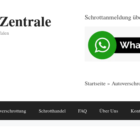
Zentrale
Schrottanmeldung üb
falen
Startseite
»
Autoverschro
verschrottung
Schrotthandel
FAQ
Über Uns
Kont