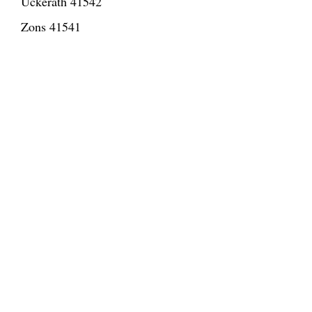
Ückerath 41542
Zons 41541