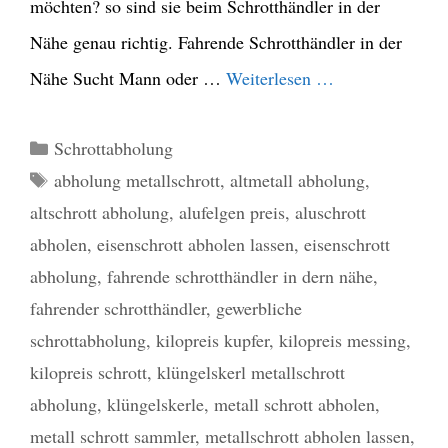
möchten? so sind sie beim Schrotthändler in der
Nähe genau richtig. Fahrende Schrotthändler in der
Nähe Sucht Mann oder …
Weiterlesen …
Kategorien
Schrottabholung
Schlagwörter
abholung metallschrott
,
altmetall abholung
,
altschrott abholung
,
alufelgen preis
,
aluschrott
abholen
,
eisenschrott abholen lassen
,
eisenschrott
abholung
,
fahrende schrotthändler in dern nähe
,
fahrender schrotthändler
,
gewerbliche
schrottabholung
,
kilopreis kupfer
,
kilopreis messing
,
kilopreis schrott
,
klüngelskerl metallschrott
abholung
,
klüngelskerle
,
metall schrott abholen
,
metall schrott sammler
,
metallschrott abholen lassen
,