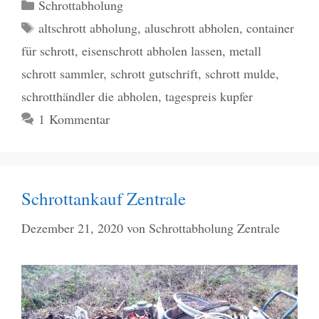
Kategorien
Schrottabholung
Schlagwörter
altschrott abholung
,
aluschrott abholen
,
container
für schrott
,
eisenschrott abholen lassen
,
metall
schrott sammler
,
schrott gutschrift
,
schrott mulde
,
schrotthändler die abholen
,
tagespreis kupfer
1 Kommentar
Schrottankauf Zentrale
Dezember 21, 2020
von
Schrottabholung Zentrale