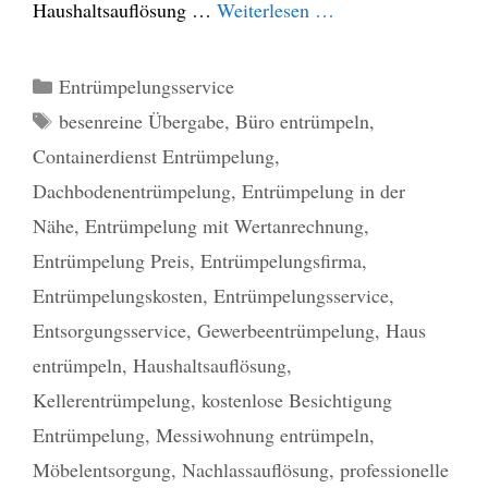
Haushaltsauflösung …
Weiterlesen …
Kategorien
Entrümpelungsservice
Schlagwörter
besenreine Übergabe
,
Büro entrümpeln
,
Containerdienst Entrümpelung
,
Dachbodenentrümpelung
,
Entrümpelung in der
Nähe
,
Entrümpelung mit Wertanrechnung
,
Entrümpelung Preis
,
Entrümpelungsfirma
,
Entrümpelungskosten
,
Entrümpelungsservice
,
Entsorgungsservice
,
Gewerbeentrümpelung
,
Haus
entrümpeln
,
Haushaltsauflösung
,
Kellerentrümpelung
,
kostenlose Besichtigung
Entrümpelung
,
Messiwohnung entrümpeln
,
Möbelentsorgung
,
Nachlassauflösung
,
professionelle