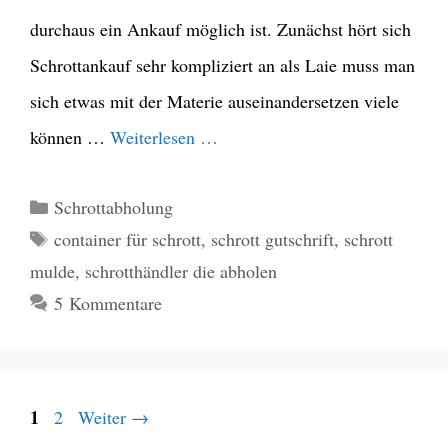
durchaus ein Ankauf möglich ist. Zunächst hört sich
Schrottankauf sehr kompliziert an als Laie muss man
sich etwas mit der Materie auseinandersetzen viele
können …
Weiterlesen …
Kategorien
Schrottabholung
Schlagwörter
container für schrott
,
schrott gutschrift
,
schrott
mulde
,
schrotthändler die abholen
5 Kommentare
Seite
1
Seite
2
Weiter
→