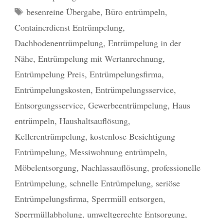
Schlagwörter
besenreine Übergabe
,
Büro entrümpeln
,
Containerdienst Entrümpelung
,
Dachbodenentrümpelung
,
Entrümpelung in der
Nähe
,
Entrümpelung mit Wertanrechnung
,
Entrümpelung Preis
,
Entrümpelungsfirma
,
Entrümpelungskosten
,
Entrümpelungsservice
,
Entsorgungsservice
,
Gewerbeentrümpelung
,
Haus
entrümpeln
,
Haushaltsauflösung
,
Kellerentrümpelung
,
kostenlose Besichtigung
Entrümpelung
,
Messiwohnung entrümpeln
,
Möbelentsorgung
,
Nachlassauflösung
,
professionelle
Entrümpelung
,
schnelle Entrümpelung
,
seriöse
Entrümpelungsfirma
,
Sperrmüll entsorgen
,
Sperrmüllabholung
,
umweltgerechte Entsorgung
,