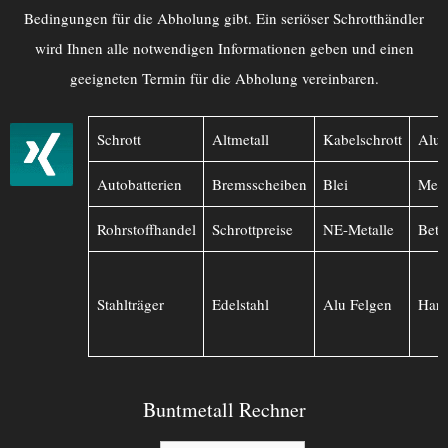
Bedingungen für die Abholung gibt. Ein seriöser Schrotthändler
wird Ihnen alle notwendigen Informationen geben und einen
geeigneten Termin für die Abholung vereinbaren.
Schrott
Altmetall
Kabelschrott
Alu
Autobatterien
Bremsscheiben
Blei
Mess
Rohrstoffhandel
Schrottpreise
NE-Metalle
Betr
Stahlträger
Edelstahl
Alu Felgen
Hart
Buntmetall Rechner