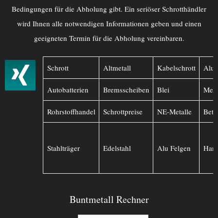
Bedingungen für die Abholung gibt. Ein seriöser Schrotthändler
wird Ihnen alle notwendigen Informationen geben und einen
geeigneten Termin für die Abholung vereinbaren.
Schrott
Altmetall
Kabelschrott
Alu
Autobatterien
Bremsscheiben
Blei
Mess
Rohrstoffhandel
Schrottpreise
NE-Metalle
Betr
Stahlträger
Edelstahl
Alu Felgen
Hart
Buntmetall Rechner