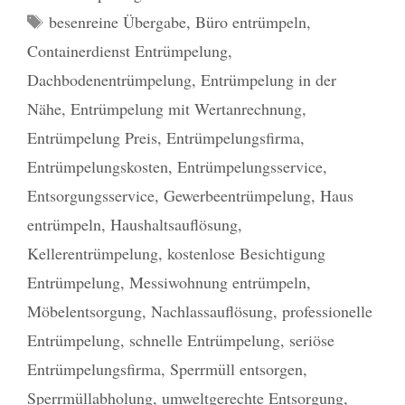
Schlagwörter
besenreine Übergabe
,
Büro entrümpeln
,
Containerdienst Entrümpelung
,
Dachbodenentrümpelung
,
Entrümpelung in der
Nähe
,
Entrümpelung mit Wertanrechnung
,
Entrümpelung Preis
,
Entrümpelungsfirma
,
Entrümpelungskosten
,
Entrümpelungsservice
,
Entsorgungsservice
,
Gewerbeentrümpelung
,
Haus
entrümpeln
,
Haushaltsauflösung
,
Kellerentrümpelung
,
kostenlose Besichtigung
Entrümpelung
,
Messiwohnung entrümpeln
,
Möbelentsorgung
,
Nachlassauflösung
,
professionelle
Entrümpelung
,
schnelle Entrümpelung
,
seriöse
Entrümpelungsfirma
,
Sperrmüll entsorgen
,
Sperrmüllabholung
,
umweltgerechte Entsorgung
,