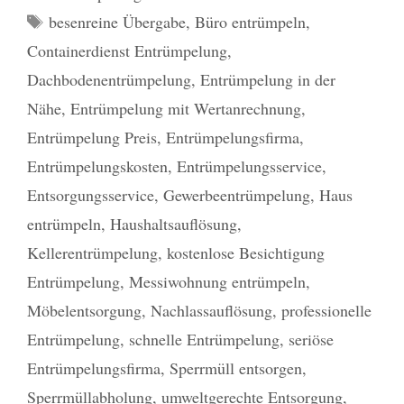
Schlagwörter
besenreine Übergabe
,
Büro entrümpeln
,
Containerdienst Entrümpelung
,
Dachbodenentrümpelung
,
Entrümpelung in der
Nähe
,
Entrümpelung mit Wertanrechnung
,
Entrümpelung Preis
,
Entrümpelungsfirma
,
Entrümpelungskosten
,
Entrümpelungsservice
,
Entsorgungsservice
,
Gewerbeentrümpelung
,
Haus
entrümpeln
,
Haushaltsauflösung
,
Kellerentrümpelung
,
kostenlose Besichtigung
Entrümpelung
,
Messiwohnung entrümpeln
,
Möbelentsorgung
,
Nachlassauflösung
,
professionelle
Entrümpelung
,
schnelle Entrümpelung
,
seriöse
Entrümpelungsfirma
,
Sperrmüll entsorgen
,
Sperrmüllabholung
,
umweltgerechte Entsorgung
,