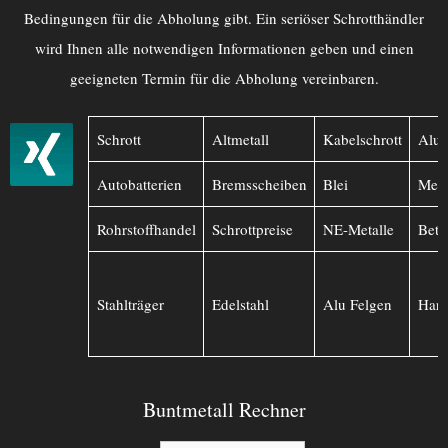
Bedingungen für die Abholung gibt. Ein seriöser Schrotthändler
wird Ihnen alle notwendigen Informationen geben und einen
geeigneten Termin für die Abholung vereinbaren.
Schrott
Altmetall
Kabelschrott
Alu
Autobatterien
Bremsscheiben
Blei
Mess
Rohrstoffhandel
Schrottpreise
NE-Metalle
Betr
Stahlträger
Edelstahl
Alu Felgen
Hart
Buntmetall Rechner