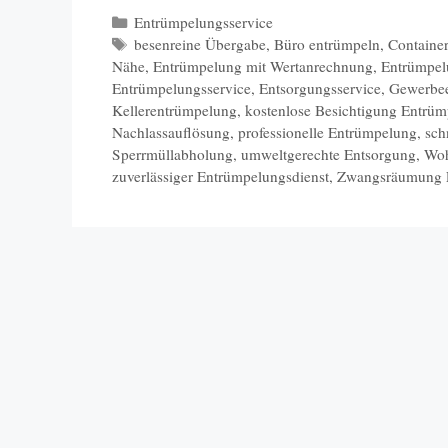
Kategorien
Entrümpelungsservice
Schlagwörter
besenreine Übergabe
,
Büro entrümpeln
,
Containe
Nähe
,
Entrümpelung mit Wertanrechnung
,
Entrümpel
Entrümpelungsservice
,
Entsorgungsservice
,
Gewerbe
Kellerentrümpelung
,
kostenlose Besichtigung Entrü
Nachlassauflösung
,
professionelle Entrümpelung
,
sch
Sperrmüllabholung
,
umweltgerechte Entsorgung
,
Woh
zuverlässiger Entrümpelungsdienst
,
Zwangsräumung 