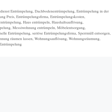
rdienst Entrümpelung
,
Dachbodenentrümpelung
,
Entrümpelung in der
ung Preis
,
Entrümpelungsfirma
,
Entrümpelungskosten
,
entrümpelung
,
Haus entrümpeln
,
Haushaltsauflösung
,
mpelung
,
Messiwohnung entrümpeln
,
Möbelentsorgung
,
nelle Entrümpelung
,
seriöse Entrümpelungsfirma
,
Sperrmüll entsorgen
,
nung räumen lassen
,
Wohnungsauflösung
,
Wohnungsräumung
,
Entrümpelung