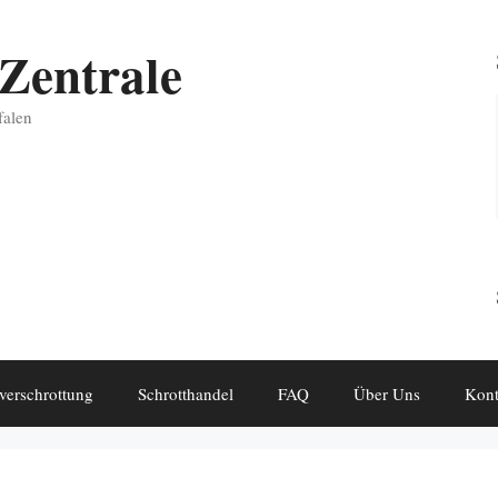
Zentrale
falen
verschrottung
Schrotthandel
FAQ
Über Uns
Kont