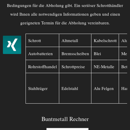
Bedingungen für die Abholung gibt. Ein seriöser Schrotthändler
wird Ihnen alle notwendigen Informationen geben und einen
geeigneten Termin für die Abholung vereinbaren.
Schrott
Altmetall
Kabelschrott
Alu
Autobatterien
Bremsscheiben
Blei
Mess
Rohrstoffhandel
Schrottpreise
NE-Metalle
Betr
Stahlträger
Edelstahl
Alu Felgen
Hart
Buntmetall Rechner