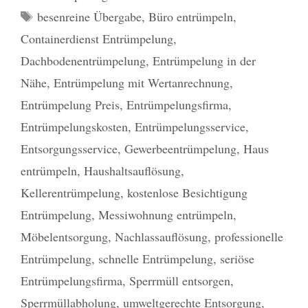
Schlagwörter
besenreine Übergabe
,
Büro entrümpeln
,
Containerdienst Entrümpelung
,
Dachbodenentrümpelung
,
Entrümpelung in der
Nähe
,
Entrümpelung mit Wertanrechnung
,
Entrümpelung Preis
,
Entrümpelungsfirma
,
Entrümpelungskosten
,
Entrümpelungsservice
,
Entsorgungsservice
,
Gewerbeentrümpelung
,
Haus
entrümpeln
,
Haushaltsauflösung
,
Kellerentrümpelung
,
kostenlose Besichtigung
Entrümpelung
,
Messiwohnung entrümpeln
,
Möbelentsorgung
,
Nachlassauflösung
,
professionelle
Entrümpelung
,
schnelle Entrümpelung
,
seriöse
Entrümpelungsfirma
,
Sperrmüll entsorgen
,
Sperrmüllabholung
,
umweltgerechte Entsorgung
,