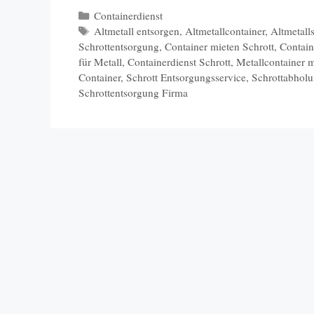
Kategorien
Containerdienst
Schlagwörter
Altmetall entsorgen
,
Altmetallcontainer
,
Altmetall
Schrottentsorgung
,
Container mieten Schrott
,
Contain
für Metall
,
Containerdienst Schrott
,
Metallcontainer 
Container
,
Schrott Entsorgungsservice
,
Schrottabholu
Schrottentsorgung Firma