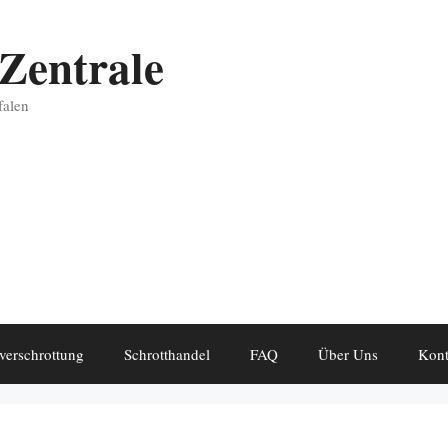
Zentrale
falen
verschrottung
Schrotthandel
FAQ
Über Uns
Kont