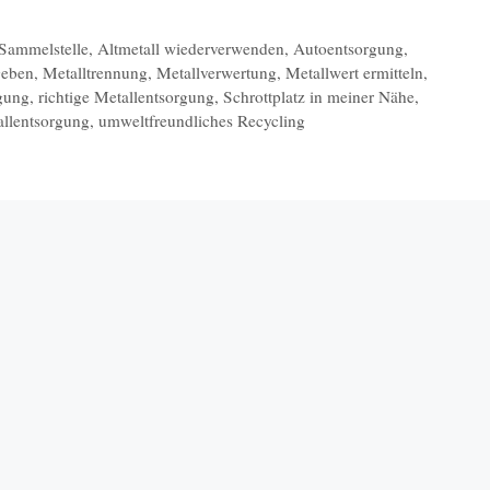
 Sammelstelle
,
Altmetall wiederverwenden
,
Autoentsorgung
,
geben
,
Metalltrennung
,
Metallverwertung
,
Metallwert ermitteln
,
rgung
,
richtige Metallentsorgung
,
Schrottplatz in meiner Nähe
,
allentsorgung
,
umweltfreundliches Recycling