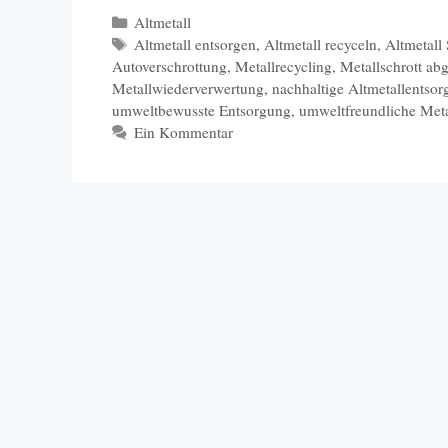
Kategorien
Altmetall
Schlagwörter
Altmetall entsorgen
,
Altmetall recyceln
,
Altmetall
Autoverschrottung
,
Metallrecycling
,
Metallschrott ab
Metallwiederverwertung
,
nachhaltige Altmetallentso
umweltbewusste Entsorgung
,
umweltfreundliche Met
Ein Kommentar