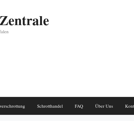
Zentrale
falen
verschrottung
Schrotthandel
FAQ
Über Uns
Kont