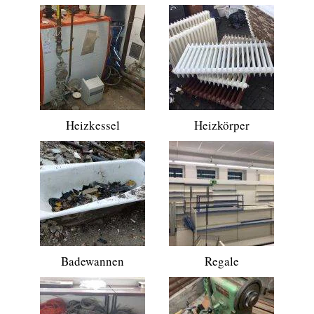
Heizkessel
Heizkörper
Badewannen
Regale